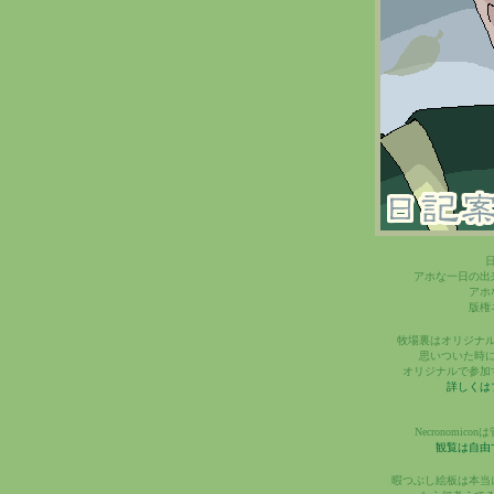
アホな一日の出
アホ
版権
牧場裏はオリジナ
思いついた時
オリジナルで参加
詳しくは
Necronomi
観覧は自由
暇つぶし絵板は本当