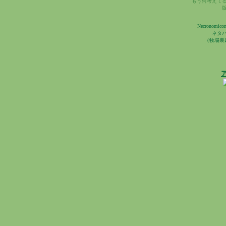
もう何考えて
Necronomico
ネタ
（牧場裏